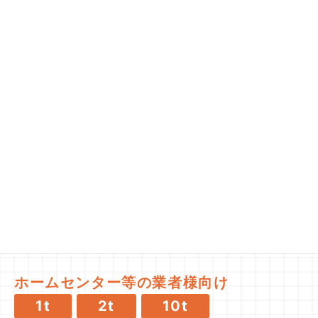
販売単位
Sales unit
お客様に合わせた最適なご提案をいたしますので、
まずはお気軽にご相談ください。
用途に合わせて購入しやすい一般のお客
様向け
10kg～
10kgの目安：バケツ1杯程度
ホームセンター等の業者様向け
1t
2t
10t